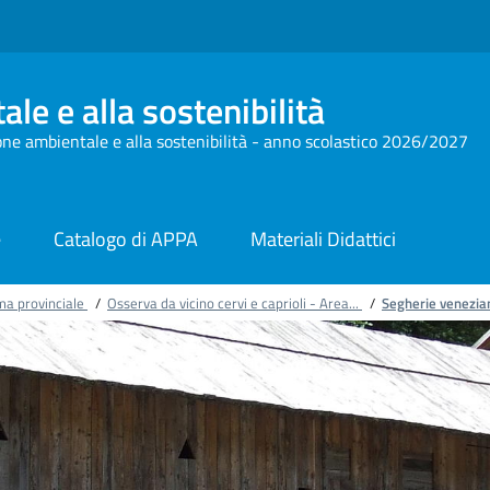
le e alla sostenibilità
one ambientale e alla sostenibilità - anno scolastico 2026/2027
e
Catalogo di APPA
Materiali Didattici
ma provinciale
/
Osserva da vicino cervi e caprioli - Area...
/
Segherie veneziane