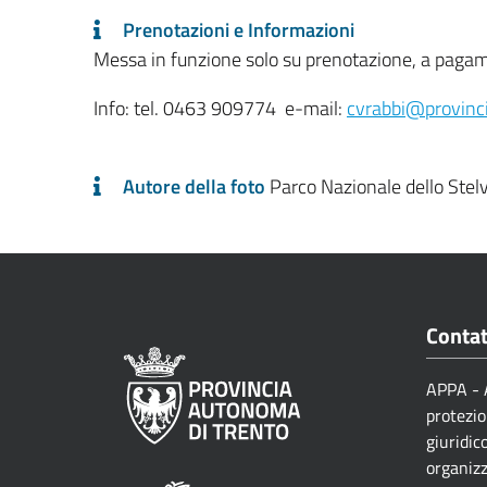
Prenotazioni e Informazioni
Messa in funzione solo su prenotazione, a pagame
Info: tel. 0463 909774 e-mail:
cvrabbi@provincia
Autore della foto
Parco Nazionale dello Stelv
Contat
APPA - A
protezio
giuridic
organizz