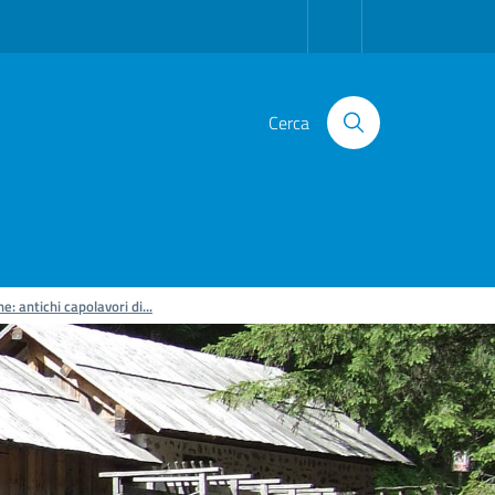
Cerca
: antichi capolavori di...