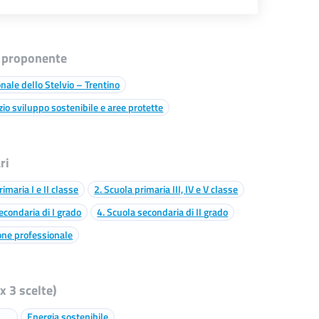
 proponente
nale dello Stelvio – Trentino
zio sviluppo sostenibile e aree protette
ri
rimaria I e II classe
2. Scuola primaria III, IV e V classe
econdaria di I grado
4. Scuola secondaria di II grado
one professionale
 3 scelte)
Energia sostenibile