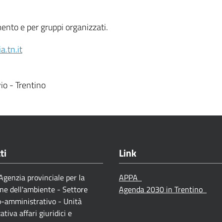
nto e per gruppi organizzati.
.tn.it
io - Trentino
ti
Link
genzia provinciale per la
APPA
ne dell'ambiente - Settore
Agenda 2030 in Trentino
o-amministrativo - Unità
ativa affari giuridici e