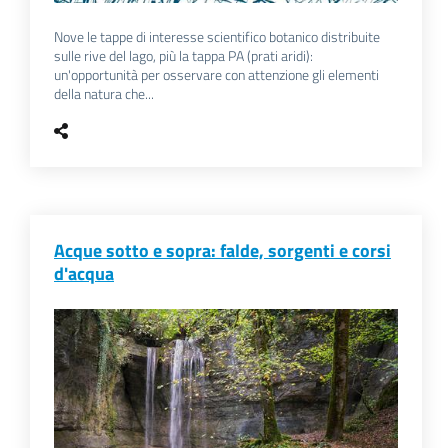
Nove le tappe di interesse scientifico botanico distribuite
sulle rive del lago, più la tappa PA (prati aridi):
un'opportunità per osservare con attenzione gli elementi
della natura che...
Acque sotto e sopra: falde, sorgenti e corsi
d'acqua