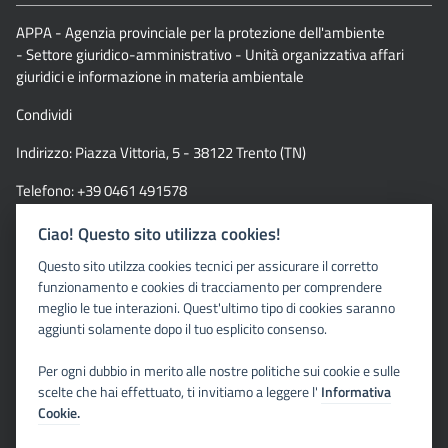
APPA - Agenzia provinciale per la protezione dell'ambiente
- Settore giuridico-amministrativo - Unità organizzativa affari
giuridici e informazione in materia ambientale
Condividi
Indirizzo: Piazza Vittoria, 5 - 38122 Trento (TN)
Telefono: +39 0461 491578
Email:
educazioneambientale@provincia.tn.it
Ciao! Questo sito utilizza cookies!
Questo sito utilzza cookies tecnici per assicurare il corretto
Pec:
sga.appa@pec.provincia.tn.it
funzionamento e cookies di tracciamento per comprendere
meglio le tue interazioni. Quest'ultimo tipo di cookies saranno
aggiunti solamente dopo il tuo esplicito consenso.
Link
Per ogni dubbio in merito alle nostre politiche sui cookie e sulle
APPA
scelte che hai effettuato, ti invitiamo a leggere l'
Informativa
Agenda 2030 in Trentino
Cookie.