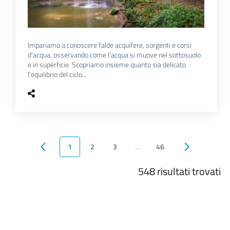
Impariamo a conoscere falde acquifere, sorgenti e corsi
d’acqua, osservando come l’acqua si muove nel sottosuolo
e in superficie. Scopriamo insieme quanto sia delicato
l'equilibrio del ciclo...
1
2
3
...
46
Pagina precedente
Pagina succes
548
risultati trovati