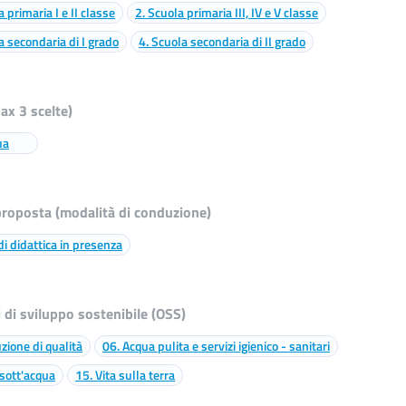
a primaria I e II classe
2. Scuola primaria III, IV e V classe
a secondaria di I grado
4. Scuola secondaria di II grado
ax 3 scelte)
ua
proposta (modalità di conduzione)
 di didattica in presenza
i di sviluppo sostenibile (OSS)
uzione di qualità
06. Acqua pulita e servizi igienico - sanitari
 sott'acqua
15. Vita sulla terra