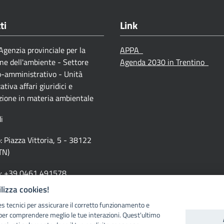
ti
Link
genzia provinciale per la
APPA
ne dell'ambiente - Settore
Agenda 2030 in Trentino
o-amministrativo - Unità
ativa affari giuridici e
zione in materia ambientale
i
o: Piazza Vittoria, 5 - 38122
TN)
o: +39 0461 491578
ilizza cookies!
oneambientale@provincia.tn.it
es tecnici per assicurare il corretto funzionamento e
per comprendere meglio le tue interazioni. Quest'ultimo