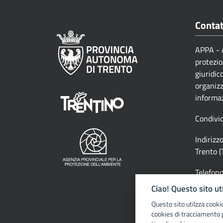
Contat
APPA - A
protezio
giuridic
organizz
informa
Condivid
Indirizz
Trento (
Telefon
Ciao! Questo sito ut
Email:
educazi
Questo sito utilzza cooki
cookies di tracciamento 