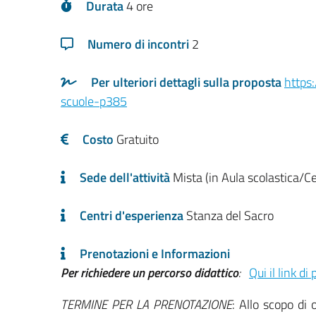
Durata
4 ore
Numero di incontri
2
Per ulteriori dettagli sulla proposta
https
scuole-p385
Costo
Gratuito
Sede dell'attività
Mista (in Aula scolastica/Ce
Centri d'esperienza
Stanza del Sacro
Prenotazioni e Informazioni
Per richiedere un percorso didattico
:
Qui il link d
TERMINE PER LA PRENOTAZIONE
: Allo scopo di