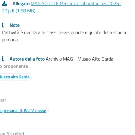
Allegato
MAG SCUOLE Percorsi e laboratori a.s. 2026-
27.pdf (1,68 MB)
Note
L'attività è rivolta alle classi terze, quarte e quinte della scuola
primaria.
Autore della foto
Archivio MAG - Museo Alto Garda
o proponente
useo alto Garda
ari
a primaria III, IV e V classe
ax 3 scelte)