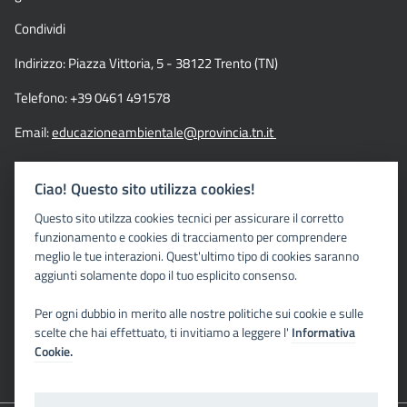
Condividi
Indirizzo: Piazza Vittoria, 5 - 38122 Trento (TN)
Telefono: +39 0461 491578
Email:
educazioneambientale@provincia.tn.it
Pec:
sga.appa@pec.provincia.tn.it
Ciao! Questo sito utilizza cookies!
Questo sito utilzza cookies tecnici per assicurare il corretto
Link
funzionamento e cookies di tracciamento per comprendere
meglio le tue interazioni. Quest'ultimo tipo di cookies saranno
APPA
aggiunti solamente dopo il tuo esplicito consenso.
Agenda 2030 in Trentino
Per ogni dubbio in merito alle nostre politiche sui cookie e sulle
scelte che hai effettuato, ti invitiamo a leggere l'
Informativa
Cookie.
Seguici su